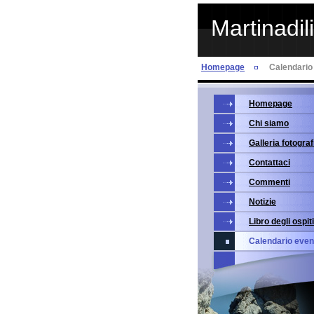
Martinadil
Homepage
Calendario
Homepage
Chi siamo
Galleria fotograf
Contattaci
Commenti
Notizie
Libro degli ospiti
Calendario even