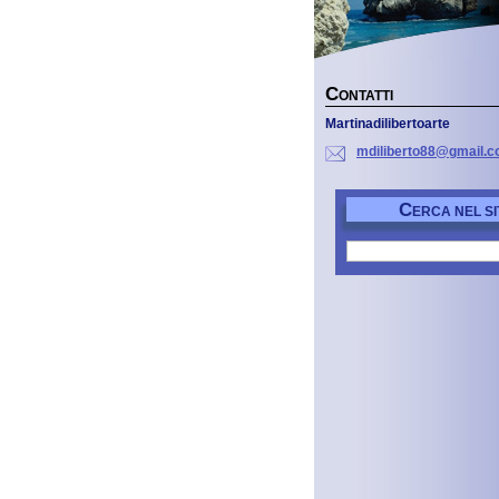
C
ONTATTI
Martinadilibertoarte
mdiliber
to88@gma
il.
C
ERCA NEL SI