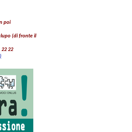
n poi
po (di fronte il
 22 22
)