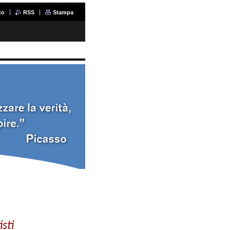
to
RSS
Stampa
sti