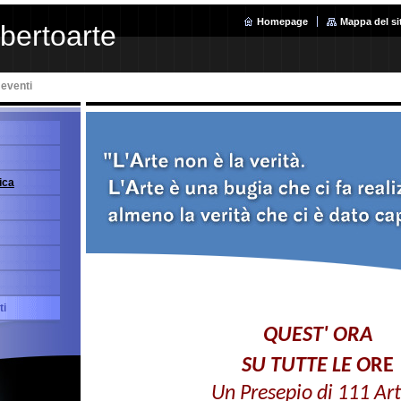
Homepage
Mappa del si
ibertoarte
 eventi
ica
ti
QUEST' ORA
SU TUTTE LE O
RE
Un Presepio di 111 Arti