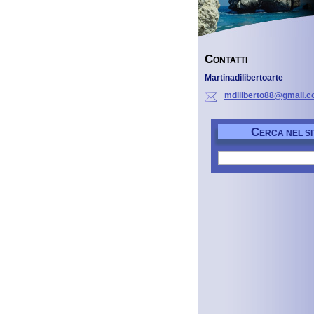
C
ONTATTI
Martinadilibertoarte
mdiliber
to88@gma
il.
C
ERCA NEL SI