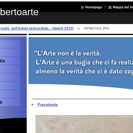
Homepage
Mappa del si
ibertoarte
realtà, nell'Istinto primordiale... (dipinti 2010)
HPIM3164.JPG
ica
ti
Precedente