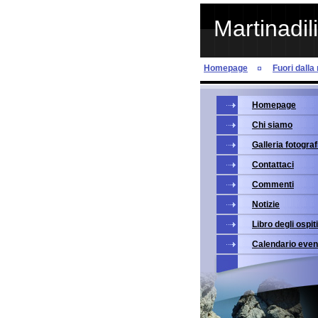
Martinadil
Homepage
Fuori dalla 
Homepage
Chi siamo
Galleria fotograf
Contattaci
Commenti
Notizie
Libro degli ospiti
Calendario even