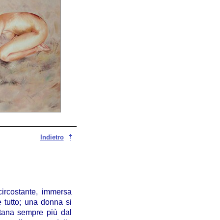
Indietro
ircostante, immersa
e tutto; una donna si
ntana sempre più dal